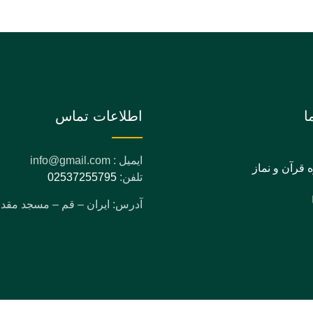
ا
اطلاعات تماس
ایمیل : info@gmail.com
ه قرآن و نماز
تلفن:
02537255795
آدرس: ایران – قم – مسجد مق