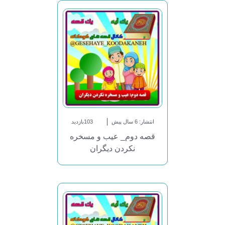
انتشار: 6 سال پیش
103بازدید
قصه دوم_ عیب و مسخره
نکردن دیگران