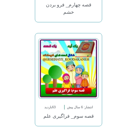
قصه چهارم_ فرو بردن
خشم
انتشار: 6 سال پیش
63بازدید
قصه سوم_ فراگیری علم