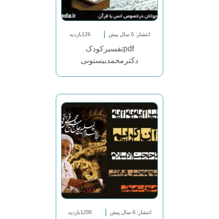
انتشار: 6 سال پیش
126بازدید
pdfتفسیرکودک
دکترمحمدبیستونی
انتشار: 6 سال پیش
1295بازدید