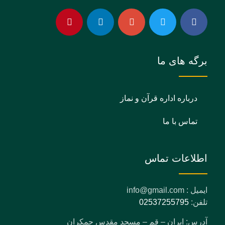
برگه های ما
درباره اداره قرآن و نماز
تماس با ما
اطلاعات تماس
ایمیل : info@gmail.com
تلفن:
02537255795
آدرس: ایران – قم – مسجد مقدس جمکران