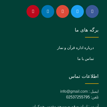
برگه های ما
درباره اداره قرآن و نماز
تماس با ما
اطلاعات تماس
ایمیل : info@gmail.com
تلفن:
02537255795
آدرس: ایران – قم – مسجد مقدس جمکران