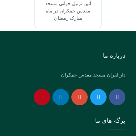
آئین ترتیل خوانی مسجد
مقدس جمکران در ماه
مبارک رمضان
درباره ما
دارالقران مسجد مقدس جمکران
برگه های ما