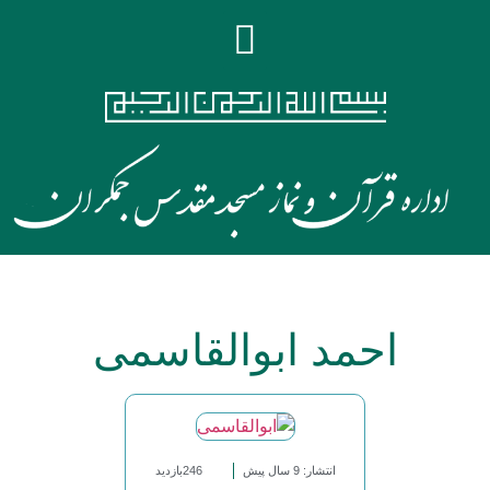
احمد ابوالقاسمی
انتشار: 9 سال پیش
246بازدید