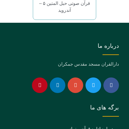
قرآن صوتی حبل المتین ۵ –
آندروید
درباره ما
دارالقران مسجد مقدس جمکران
برگه های ما
درباره اداره قرآن و نماز