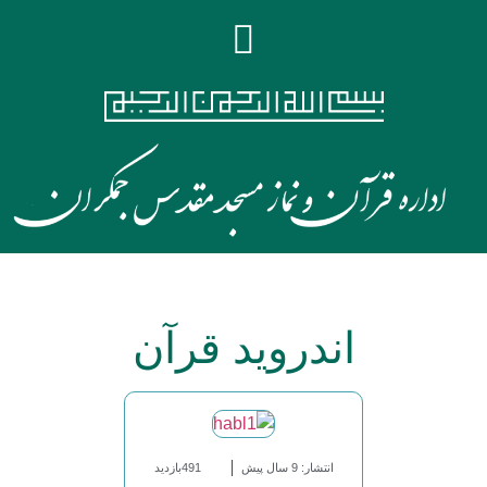
اندروید قرآن
انتشار: 9 سال پیش
491بازدید