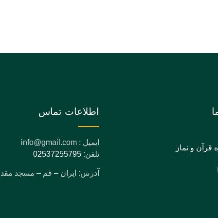
ا
اطلاعات تماس
ایمیل : info@gmail.com
ه قرآن و نماز
تلفن:
02537255795
آدرس: ایران – قم – مسجد مق