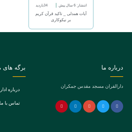
انتشار: 6 سال پیش
34بازدید
آیات همدلی _ تاکید قرآن کریم
بر نیکوکاری
درباره ما
برگه های م
دارالقران مسجد مقدس جمکران
درباره ادار
تماس با ما