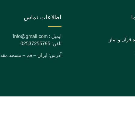
ا
اطلاعات تماس
ایمیل : info@gmail.com
ه قرآن و نماز
تلفن:
02537255795
آدرس: ایران – قم – مسجد مق