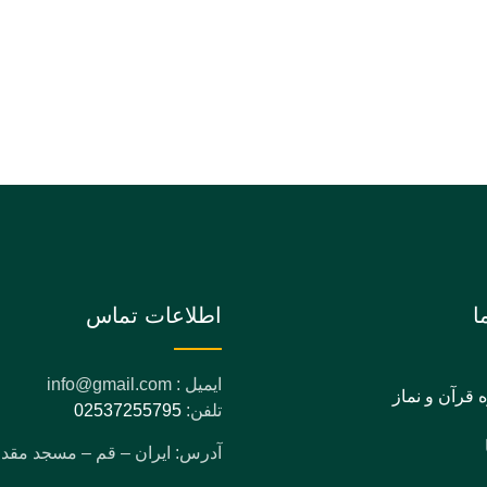
ا
اطلاعات تماس
ایمیل : info@gmail.com
ه قرآن و نماز
تلفن:
02537255795
آدرس: ایران – قم – مسجد مق