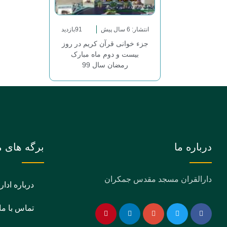
انتشار: 6 سال پیش
91بازدید
جزء خوانی قرآن کریم در روز
بیست و دوم ماه مبارک
رمضان سال 99
درباره ما
برگه های م
دارالقران مسجد مقدس جمکران
درباره ادار
تماس با ما