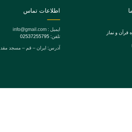
ا
اطلاعات تماس
ایمیل : info@gmail.com
ه قرآن و نماز
تلفن:
02537255795
آدرس: ایران – قم – مسجد مق