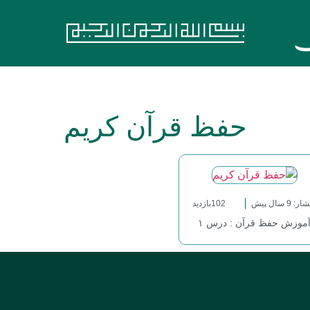
حفظ قرآن کریم
ر: 9 سال پیش
102بازدید
موزش حفظ قرآن : درس ۱