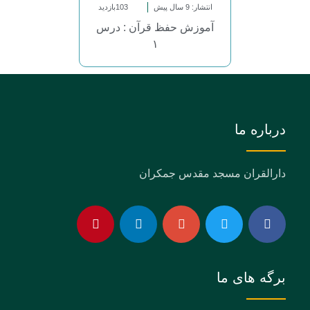
انتشار: 9 سال پیش
103بازدید
آموزش حفظ قرآن : درس
۱
درباره ما
دارالقران مسجد مقدس جمکران
برگه های ما