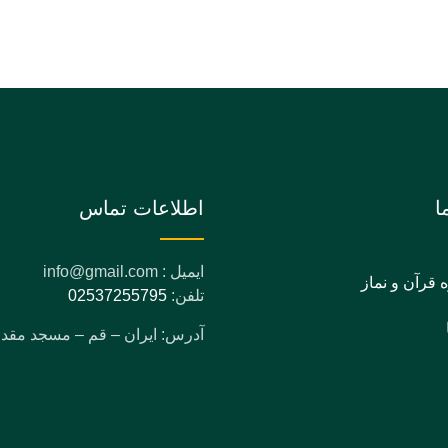
ا
اطلاعات تماس
ایمیل : info@gmail.com
ه قرآن و نماز
تلفن:
02537255795
آدرس: ایران – قم – مسجد مق