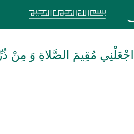
جْعَلْنِي مُقِيمَ الصَّلاةِ وَ مِنْ ذُرِّ