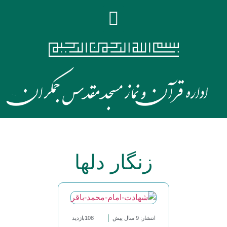
زنگار دلها
انتشار: 9 سال پیش
108بازدید