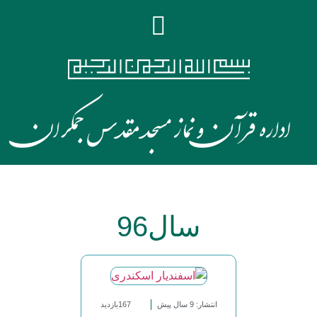
سال96
انتشار: 9 سال پیش
167بازدید