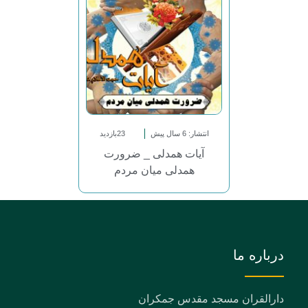
انتشار: 6 سال پیش
23بازدید
آیات همدلی _ ضرورت
همدلی میان مردم
درباره ما
دارالقران مسجد مقدس جمکران