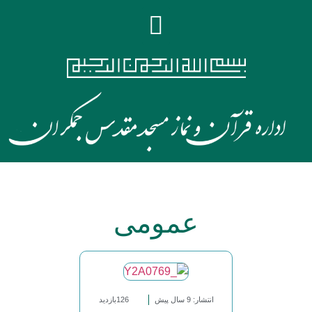
عمومی
انتشار: 9 سال پیش
126بازدید