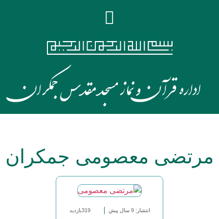
مرتضی معصومی جمکران
انتشار: 9 سال پیش
319بازدید