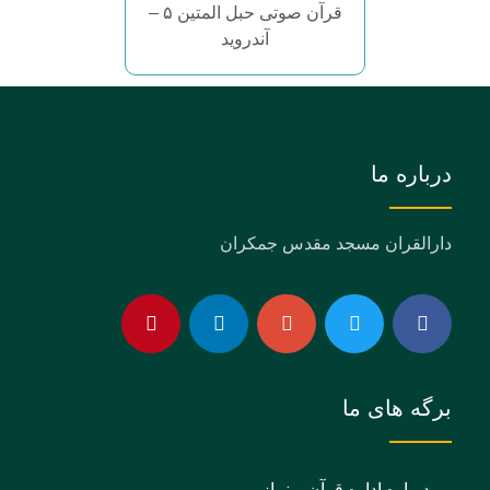
قرآن صوتی حبل المتین ۵ –
آندروید
درباره ما
دارالقران مسجد مقدس جمکران
برگه های ما
درباره اداره قرآن و نماز