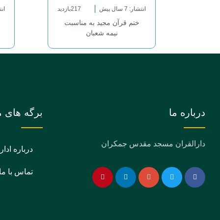
انتشار: 7 سال پیش
217بازدید
انتشا
ختم قرآن مجید به مناسبت
نیمه شعبان
درباره ما
برگه های م
دارالقران مسجد مقدس جمکران
درباره ادار
تماس با ما