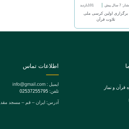
ر: 7 سال پیش
101بازدید
برگزاری اولین کرسی ملی
تلاوت قرآن
ا
اطلاعات تماس
ایمیل : info@gmail.com
ه قرآن و نماز
تلفن:
02537255795
آدرس: ایران – قم – مسجد مق