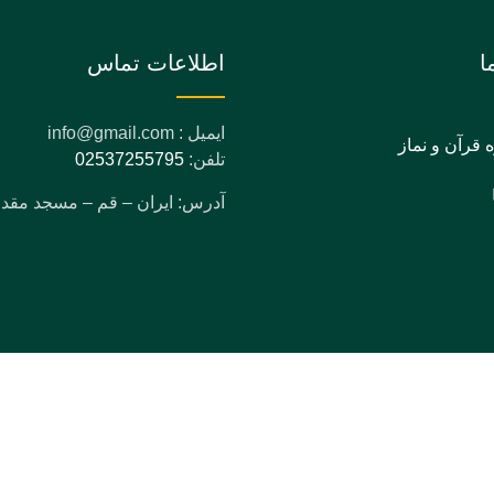
ا
اطلاعات تماس
ایمیل : info@gmail.com
ه قرآن و نماز
تلفن:
02537255795
آدرس: ایران – قم – مسجد مق