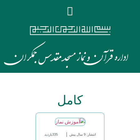
کامل
انتشار: 9 سال پیش
335بازدید