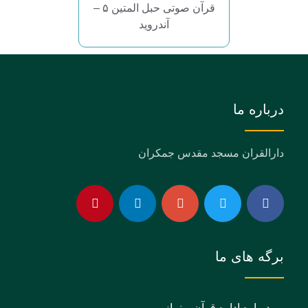
قرآن صوتی حبل المتین ۵ –
آندروید
درباره ما
دارالقران مسجد مقدس جمکران
برگه های ما
درباره اداره قرآن و نماز