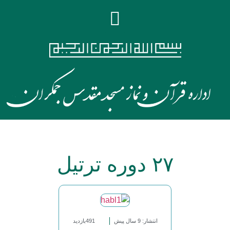
۲۷ دوره ترتیل
انتشار: 9 سال پیش
491بازدید