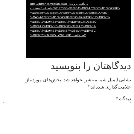
دریافت پرونده: http://quran.jamkaran.ir/wp-
content/uploads/2017/08/%D8%B4%D8%AC%D8%B1%D9%87-
%D9%85%D9%84%D8%B9%D9%88%D9%86%D9%87-
%DA%AF%D8%B1%D9%88%D9%87-%D9%87%D9%85-
%D8%A2%D9%88%D8%A7%DB%8C%DB%8C-
%D8%A7%D9%86%D9%88%D8%A7%D8%B1-
%D8%A7%D9%84%D9%87%D8%AF%DB%8C-
%D9%82%D9%85_x264_001.mp4?_=2
دیدگاهتان را بنویسید
نشانی ایمیل شما منتشر نخواهد شد.
بخش‌های موردنیاز
علامت‌گذاری شده‌اند
*
دیدگاه
*