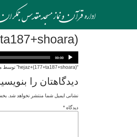
ta187+shoara)
پخش‌کننده
00:00
صوت
“hejaz+(177+ta187+shoara)” توسط محمد صدیق منشاوی حجاز. سبک: Blues.
دیدگاهتان را بنویسید
نشانی ایمیل شما منتشر نخواهد شد.
بخش‌
دیدگاه
*