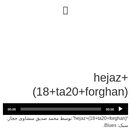
hejaz+
(18+ta20+forghan)
پخش‌کننده
00:00
00:00
صوت
“hejaz+(18+ta20+forghan)” توسط محمد صدیق منشاوی حجاز.
سبک: Blues.