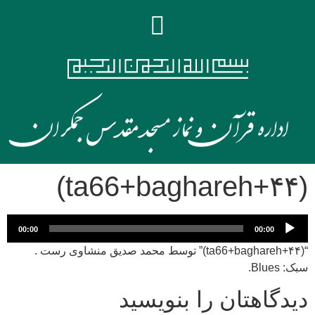
(۴۴+ta66+baghareh)
پخش‌کننده
00:00
00:00
صوت
“(۴۴+ta66+baghareh)” توسط محمد صدیق منشاوی رست .
سبک: Blues.
دیدگاهتان را بنویسید