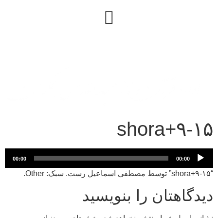
۹-۱۵+shora
پخش‌کننده
00:00
00:00
صوت
“۹-۱۵+shora” توسط مصطفی اسماعیل رست. سبک: Other.
دیدگاهتان را بنویسید