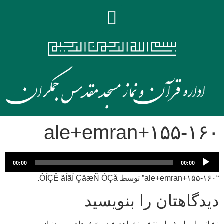
۱۵۵-۱۶۰+ale+emran
پخش‌کننده
00:00
00:00
صوت
“۱۵۵-۱۶۰+ale+emran” توسط ÔÍÇÊ ãÍãÏ ÇäæÑ ÓÇå.
دیدگاهتان را بنویسید