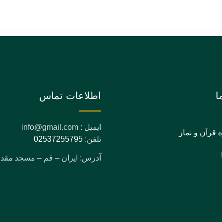
ا
اطلاعات تماس
ایمیل : info@gmail.com
ه قرآن و نماز
تلفن:
02537255795
آدرس: ایران – قم – مسجد مق