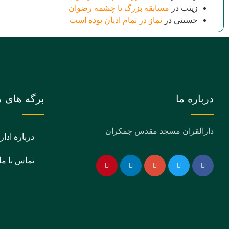
زینب
در
مسابقه بزرگ تا چشمه رضوان
حسینی
در
نماز در تمام ادیان بوده است
درباره ما
برگه های م
دارالقران مسجد مقدس جمکران
درباره ادار
تماس با ما