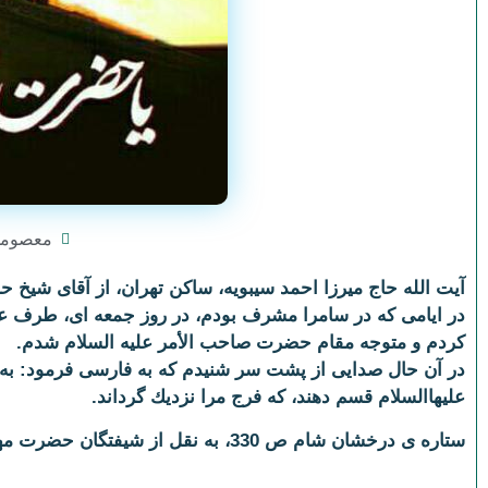
معصوم
آیت الله حاج میرزا احمد سیبویه، ساكن تهران، از آقای شیخ حس
در ایامی كه در سامرا مشرف بودم، در روز جمعه ای، طرف ع
كردم و متوجه مقام حضرت صاحب الأمر علیه السلام شدم.
در آن حال صدایی از پشت سر شنیدم كه به فارسی فرمود: به 
علیهاالسلام قسم دهند، كه فرج مرا نزدیك گرداند.
ستاره ی درخشان شام ص 330، به نقل از شیفتگان حضرت مهدی علیه السلام ج 1، ص 251.