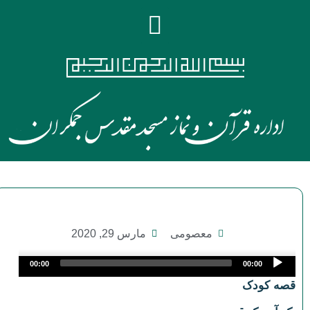
معصومی
مارس 29, 2020
Audio
00:00
00:00
Player
قصه کودک