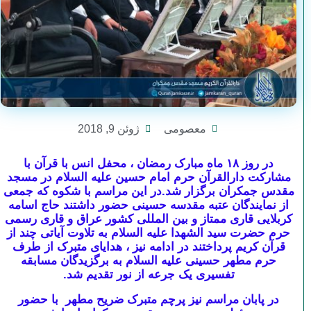
معصومی
ژوئن 9, 2018
در روز ۱۸ ماه مبارک رمضان ، محفل انس با قرآن با
مشارکت دارالقرآن حرم امام حسین علیه السلام در مسجد
مقدس جمکران برگزار شد.در این مراسم با شکوه که جمعی
از نمایندگان عتبه مقدسه حسینی حضور داشتند حاج اسامه
کربلایی قاری ممتاز و بین المللی کشور عراق و قاری رسمی
حرم حضرت سید الشهدا علیه السلام به تلاوت آیاتی چند از
قرآن کریم پرداختند در ادامه نیز ، هدایای متبرک از طرف
حرم مطهر حسینی علیه السلام به برگزیدگان مسابقه
تفسیری یک جرعه از نور تقدیم شد.
در پابان مراسم نیز پرچم متبرک ضریح مطهر با حضور