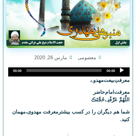
معصومی
مارس 26, 2020
Audio
00:00
00:00
Player
معرفت‌ِبیعت‌مهدوے
معرفت‌امام‌حاضر
اللَّهُمَّ عَرِّفْنِےحُجَّتَڪ
شما هم دیگران را در کسب بیشترمعرفت مهدوی،مهمان
کنید.