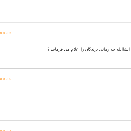
2020-06-03 در
 انشاالله چه زمانی برندگان را اعلام می فرمایید ؟
2020-06-05 در
2020-06-04 در