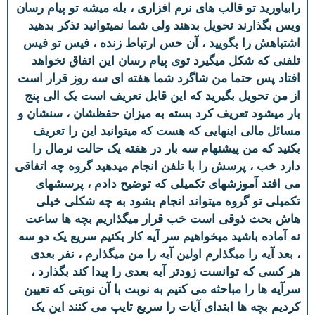
رابیاورید تو قالب های نرم افزاری ، بله میشه تو پیام رسان
ویس بگذارند تحویل بدهند ولی شما نمیتوانید تذکر بدهید
اشتباهش را بگویید ، آن حس ارتباط زنده ، فیس تو فیس
تلفنی که شکل میگیرد توی پیام رسان این اتفاق نخواهد
افتاد پس حتما من شاگرد شما هفته ای سه روز قرار است
از من تحویل بگیرید که این قابل تعریف است یک الی پنج
بار میشود تعریف کرد بسته به میزان حفظشان ، سنشان و
مسائل مالی اینهایی که هست که میتوانید این را تعریف
بکنید که من پیشنهام سه بار در هفته یک حالت نرمال را
دارد خب ، پرسش را با تلفن انجام میدهید گروه چه اتفاقی
می افتد آموزشهای تکمیلی که توضیح دادم ، پرسشهای
تکمیلی تو گروه میتواند انجام بشود به چه شکلی خیلی
هاش بحث ذوقی است خب قرار میگذاریم بچه ها ساعت
نه آماده باشید میخواهیم سر آیه کار بکنیم سریع یک دو سه
، بعد آیه را میگذارم اولین آیه را من میگذارم ، نفر بعدی
هر کسی که توانست زودتر آیه بعدی را پیدا کند بگذارد ،
سرآیه ها را مباحثه می کنیم به نوبت با آن نوبتی که تعیین
کردیم بچه ها ابتدای آیات را سریع تایپ می کنند این یک