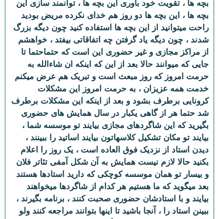
بچه ها ، تقویت خود باوری این بچه ها ، توانمند سازی این
بچه ها ، این بچه ها دو روز هم خدای نکرده مریض بودید
راحت میتوانید از این بچه ها استفاده کنید چون دیگه بزرگ
شدند ، چون دیگه یاد گرفتن چه اتفاقاتی بیفتد ، خواهشم
از مراکز مجازی و غیر حضوری این است که حتماحتما تا
جایی که میوانند حالا بعد از این که اینکه ان شاءالله به
حرمت امروز که روز مبعث است و تبریک هم عرض میکنم
خدمت همه عزیزان ، به حرمت امروز این مشکلات
کرونایی برطرف بشود و بعد از اینکه این مشکلات برطرف
شد حتما هر از گاهی یکبار در سال همایش های حضوری
بگیرید که این شاگردهای مجازی بیایند تو موسسه شما ،
بیایند تو مکان تشکیل کلاسهاتون بیایند اساتید را ببینند ،
دیدن استاد از نزدیک فوق العاده است ، یک روز را اعلام
بکنید حالا لازم نیست همایش به آن شکل آمفی تئاتر فلان
و بیسار تو همان موسسه کوچکی که دارید استادها هستند
بعد میگوید که ما هستیم هر کدام از شاگردها میخواهند
بیایند و با استادشان حضوری صحبت کنند ، برنامه بگیرند ،
ببینن استاد را ، آنجا باشید تا اینها بتوانند مراجعه کنند ولو