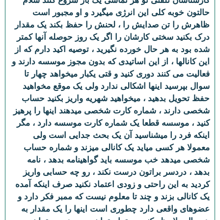
کارشناسان تلفنی تو هر تماسی یک بار شروع کنند سلام
حالتون خوبه کلی این انرژی میگیرد و او مجبور است
ظاهرش را تن صدایش را ، لحنش را حفظ بکند یک مقدار
درک بکنید سختی کارشان را اگر یک روز حوصله آنها کمتر
شده بود به هر حال خورده نگیرید ، توصیه اکید دارم که از
این کانالها ، از این اساتیدی که بدون مجوز موسسه دارند و
فعالیت می کنند دوری کنید و قتی یکبار میخواهد چهار تا
سوال بپرسید اینها اشکالی ندارد ولی یک موقع مخواهید
حفظ تحویل بدهید ، میخواهید شهریه واریز بکنید حساب
شخصی دارند ، شماره کارت شخصی میدهند اینها را پرهیز
کنید ، موسسه قطعا یک شماره کارت موسسه دارد ، مگر
اینکه فرد را میشناسید آن یک بحث جدایی است ولی
معمولا هر کسی میاید یک کانالی میزند و شماره حساب
شخصی میدهد خب موسسه باید گواهینامه بدهد ، نامه
بدهد ، دردسر براتون درست نکند ، رو چه حسابی واریز
کردید به این راحتی و زودی اعتماد نکنید صرف اینکه آمده
یک کانالی بزند و چند تا معلوم نیست که ممبر فکر دارد و
عضوهای واقعی دارد چطوری است اینها را یک مقدار به