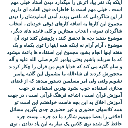
اینکه یک نفر بیاد اثرش را میگذارد دیدن استاد خیلی مهم
است ، خیلی مهم است ما خاطرات فوق العاده ای داریم
از این شاگردانی که تلفنی بودند آمدن اساتیدشان را دیدن
مجموع این کارها به اضافه کارهای ذوقی خودتان ، انتخاب
شاگردان نمونه ، انتخاب ممتازین و کلی فایده های دیگر ،
موضوع بدهید بچه ها تحقیق کنند ، پژوهش کنند توی آن
موضوع ، آرام آرام نه اینکه همه اینها را توی یکماه و یک
هفته اینها انجام بشود مجموع این استفاده ها باعث میشود
که ما سربلند باشیم وقتی پیامبر اکرم صلی الله علیه و آله
و سلم گلایه می کند که خدایا قوم من قرآن را چکار کردند
محجورش کردند ان شاءالله ما مشمول این گلایه پیامبر
نشویم وقتی ولی امر مسلمین دستور میدهد که از فضای
مجازی استفاده خوب بشود بهترین استفاده در جهت
آموزش قرآن است ، اشاعه فرهنگ قرآنی است ، در جهت
آموزش اخلاق به این بچه هاست خواهشم این است تو
همه کلاسهای حضوری و غیر حضوری جدی بگیریم مسائل
اخلاقی را بعضا میبینیم شاگرد ما ده جزء ، بیست جزء
حافظ کل شده توی کلاس یک نماز به این یاد ندادن ، توی