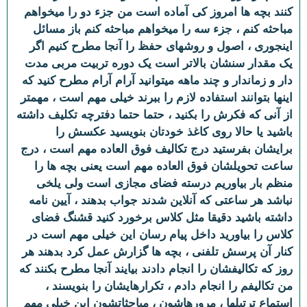
کنند بچه ها امروز کی آماده است من جزء دو را میخواهم
مباحثه کنم ، جزء سه را میخواهم مباحثه کنم باز مسائل
اینجوری ، اصول و روشهای حفظ را آنجا مطرح کنیم اگر
یک مقدار سنشان بالاتر است یک دوره تربیت مربی مدت
دار و زماندار و چند ماهه میتوانید آرام آرام مطرح کنید که
اینها بتوانند استفاده لازم را ببرند خیلی مهم است ، مهمتر
از آنی که فکرش را بکنید ، حتما حتما دفترچه تکلیف داشته
باشید یا حالا روی کاغذ خودتان بنویسید عکسش را
برایشان بفرستید درج تکالیف فوق العاده مهم است ، درج
ساعت تحویلشان فوق العاده مهم است یعنی بچه ها را
منظم بار بیاوریم درسته فضای مجازی است ولی یلخی
نباشد هر ساعتی که آنلاین شدند جواب بدهند ، آیین نامه
داشته باشید دقیقا مثل کلاس برخورد کنید قشنگ فضای
کلاس را بیاورید داخل پیام رسان این خیلی مهم است در
کنار آن پرسش تلفنی ، بچه ها گزارش عمل کرد بدهند هر
روز که تکالیفشان را انجام دادند بیایند آنجا مطرح بکنند که
من تکالیفم را انجام دادم ، تکرارهایشان را بنویسند ،
استماع ترتیلها ، مرورهاشون ، مباحثاتشون این خیلی مهم