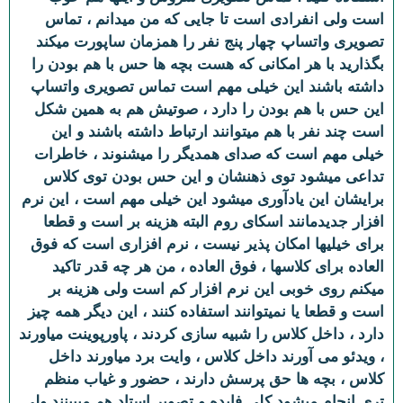
است ولی انفرادی است تا جایی که من میدانم ، تماس
تصویری واتساپ چهار پنج نفر را همزمان ساپورت میکند
بگذارید با هر امکانی که هست بچه ها حس با هم بودن را
داشته باشند این خیلی مهم است تماس تصویری واتساپ
این حس با هم بودن را دارد ، صوتیش هم به همین شکل
است چند نفر با هم میتوانند ارتباط داشته باشند و این
خیلی مهم است که صدای همدیگر را میشنوند ، خاطرات
تداعی میشود توی ذهنشان و این حس بودن توی کلاس
برایشان این یادآوری میشود این خیلی مهم است ، این نرم
افزار جدیدمانند اسکای روم البته هزینه بر است و قطعا
برای خیلیها امکان پذیر نیست ، نرم افزاری است که فوق
العاده برای کلاسها ، فوق العاده ، من هر چه قدر تاکید
میکنم روی خوبی این نرم افزار کم است ولی هزینه بر
است و قطعا یا نمیتوانند استفاده کنند ، این دیگر همه چیز
دارد ، داخل کلاس را شبیه سازی کردند ، پاورپوینت میاورند
، ویدئو می آورند داخل کلاس ، وایت برد میاورند داخل
کلاس ، بچه ها حق پرسش دارند ، حضور و غیاب منظم
تری انجام میشود کلی فایده و تصویر استاد هم میبینند ولی