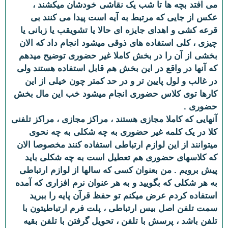
می افتد بچه ها تا شب یک نقاشی خودشان میکشند ،
عکس از جایی که مرتبط به آیه است پیدا می کنند بی
قرعه کشی و اهدای جایزه ای حالا یا تشویقب یا زبانی یا
چیزی ، کلی استفاده های ذوقی میشود انجام داد که الان
بخشی از آن را در بخش کاملا غیر حضوری توضیح میدهم
که آنها در واقع در این بخش هم قابل استفاده هستند ولی
در غالب و لول پایین تر و در حد کمتر چون خیلی از این
کارها توی کلاس حضوری انجام میشود خب این مال بخش
حضوری .
آنهایی که کاملا مجازی هستند ، مراکز مجازی ، مراکز تلفنی
کلا در یک کلمه غیر حضوری به چه شکلی به چه نحوی
میتوانند از این لوازم ارتباطی استفاده کنند مخصوصا الان
که کلاسهای حضوری هم تعطیل است به چه شکلی باید
پیش برویم . من بعنوان کسی که سالها از لوازم ارتباطی
به هر شکلی که بگویید و به هر عنوان نرم افزاری که آمده
استفاده کردم عرض میکنم تو حفظ قرآن پایه را ببرید
سمت تلفن اصل بیس ارتباطی ، پلت فرم ارتباطیتون با
تلفن باشد ، پرسش با تلفن ، تحویل گرفتن با تلفن بقیه