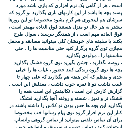
است ، هر از گاهی یک نرم افزاری که بازی باشد مورد
پسند بچه ها باشد از این کارتهای بازی بگذارید تو گروه که
سرشان هم اینجوری هم گرم بشود مخصوصا تو این روزها
بیشتر به هر حال تو منزل هستند فوق العاده مهمتر است ،
فوق العاده مهم است ، از همدیگر بپرسند ، سوال طرح
بکنند با سلیقه های خودشان کلی میتوانید مسابقه و محفل
مجازی توی گروه برگزار کنید حتی مناسبت ها را ، حتی
مناسبتها را ، مولودی بگذارید
، روضه بگذارید ، جشن بگیرید توی گروه قشنگ بگذارید
بچه ها توی گروه زندگی کنند حضور ، غیاب ها را خیلی
جدی و منظم که آخر هفته هم بگذارید که علی چهار تا
غیبت داشت دو تا نمره خوب داشت ، معدلش این است ،
گزارش کارش این است ، تکالیفش این است همه را
قشنگ تر و تمیز ، شسته و روفته آنجا بگذارید قشنگ
بگذارید این بچه ها حس بودن تو کلاس را داشته باشند در
کنار این نرم افزار گروه توی پیام رسانها خب مخصوصا
برای آن تماس تلفنی میتوانید از تماس گروهی واتساپ
استفاده کنید ، تماس تصویری سروش و اینها هم خوب