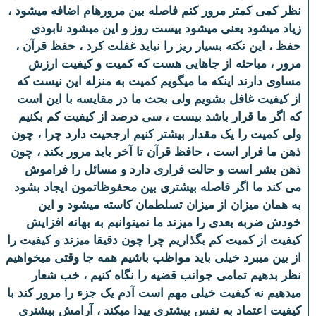
نظر کمی کمتر مرور کنم فاصله بین مرورهام اضافه میشود ،
زیاد میشود یعنی میشود بیست روز و این میشود نابودی
حفظ ، این نکته بسیار ریز را نباید غفلت کرد ، حفظ قرآن ،
مرور ، مباحثه از جاهایی هست که کمیت و کیفیت ارزش
مساوی دارند اینکه ما میگویم کمیت به منزله این نیست که
از کیفیت غافل بشویم ولی بحث ما در مقایسه با این است
که اگر ما قرار باشد بیست ، سی درصد از کیفیت کم بکنیم
ولی کمیت را یک مقدار بیشتر کنیم ارجحیت دارد چرا ، چون
ذهن ما فرار است ، حافظ قرآن تا آخر باید مرور بکند ، چون
ذهن بشر است و حالت فراری دارد و مسائل را فراموش
می کند ما اگر فاصله بیشتری بین محفوظاتمون ایجاد بشود
به همان میزان از میزان تسلطمان کاسته میشود و این
خودش ضربه بعدی را میزند ما نمیتوانیم به بهانه افزایش
کیفیت از کمیت کم بگذاریم چرا چون دقیقا میزند و کیفیت را
از بین میبرد خیلی باید مواظب باشیم همه جا وقتی میخواهیم
نظر بدهیم تمامی جوانب قضیه را نگاه کنیم ، خب شعار
میدهیم نه کیفیت خیلی مهم است آدم یک جزء را مرور کند با
کیفیت اعتماد به نفس بیشتری پیدا میکند ، آرامش بیشتری