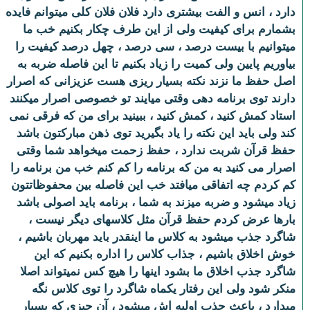
دارد ، انس و الفت بیشتری دارد فلان فلان کلی میتوانم فایده
بشمارم برای کیفیت ولی از این طرف چکار بکنیم خب ما
میتوانیم با بیست درصد ، سی درصد ، چهل درصد کیفیت را
بیاوریم پایین ولی کمیت را زیاد بکنیم تا این فاصله ضربه به
اصل حفظ ما نزند نکته بسیار ریزی هست عزیزانی که اصرار
دارند توی برنامه دهی وقتی میایند تو خصوصی اصرار میکنند
استاد کمش کنید ، کمش کنید ، ببینید برای من که فرقی نمی
کند ولی باید این نکته را یاد بگیرید توی ذهن مبارکتون باشد
حفظ قرآن شربت ندارد ، حفظ زحمت میخواهد شما وقتی
اصرار می کنید به من که برنامه را کم کنم خب من برنامه را
کم کردم چه اتفاقی میافتد خب این فاصله بین محفوظاتتون
زیاد میشود و ضربه میزند به شما ، برنامه باید اصولی باشد
بارها عرض کردم حفظ قرآن مثل کلاسهای دیگر نیست ،
شاگرد جذب میشود به کلاس ما اینقدر باید مهربان باشیم ،
خوش اخلاق باشیم ، جذاب کلاس را اداره بکنیم که این
شاگرد جذب اخلاق ما بشود اینها را هیچ کس نمیتواند اصلا
منکر شود ولی این رفتار یکماه شاگرد را توی کلاس نگه
میدارد ، باعث جذب اولیه اش میشود ، آن چیزی که بسیار