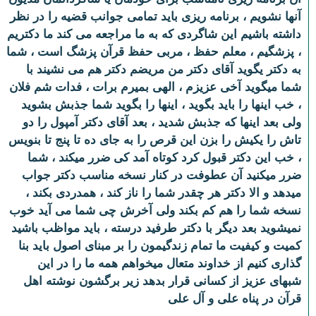
آنها نشویم ، برنامه ریزی باید تمامی جوانب قضیه را در نظر
داشته باشیم این شاگردی که به ما مراجعه می کند ما دکتریم
، پزشگیم ، معلم حفظ ، مربی حفظ قرآن پزشگ است ، شما
به دکتر یگوید آقای دکتر من مریضم دکتر هم می نشیند با
شما میگوید آخی عزیزم ، الهی بمیرم برات ، فدات شم فلان
، خب اینها را باید بگوید ، اینها را بگوید شما جذبش بشوید
ولی بعد اینها که جذبش شدید ، بعد آقای دکتر آمپول را دو
تاش را یکیش را بزن این قرص را به جای ده تا پنج تا بنویس
، خب این دکتر قبول کرد کوتاه آمد کی ضرر میکند ، شما
ضرر میکنید آن عطوفت در کنار نسخه مناسب دکتر جواب
میدهد و الا دکتر هر چقدر شما را ناز کند ، همدردی بکند ،
نسخه شما را هم کم بکند ولی آخرش چی شما می آید خوب
نمیشوید بعد دیگر با دکتر طرفید درسته ، باید مواظب باشید
کمیت و کیفیت ما تمام زندگیمون را بر مبنای اصول باید بنا
گذاری کنیم از خداوند متعال میخواهم همه ما را در این
شبهای عزیز از کسانی قرار بدهد زیر برگشون نوشته اهل
قرآن در پناه علی و آل علی