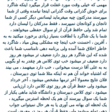
مهمی که خیلی وقت مورد غفلت قرار میگیرد اینکه شاگرد
برای خوش گذرانی وقت گذرانی اینجا نیامده وقتی از شما
میپرسند مدرکتون چیه میفرماید لیسانس دیگر کسی از شما
تانجان و کوتانجان نمیپرسد ، فقط مدرکتان را لیسان دارد
تمام شد ولی حافظ قرآن از او سوال حفظی میخواهند ،
شما با یک شاگرد با لطافت بسیار زیادی برخورد میکنید به به
، آفرین ، احسنت خب اینجا چه مشکلی پیش میاد ، شاگرد به
خاطر اخلاق شما آمده ولی برنامه دهی نامناسب شما باعث
شده که این شاگرد هر روز دارد ضعیف تر میشود هر روز
دارد ضعیف تر میشود خب توی کلاس هر چقدر به او بگویی
به به علی آقا درست میخوانی ، خب دارد میفهمد ، می بیند
که اشتباه خواند آن هم نه اینکه مثلا شما توی دبیرستان ،
فلان نتایج معمولا آخر ترمها مشخص میشود ، آخر خرداد
میشود ولی حفظ قرآن هر روز توی کلاس دارد ارزیابی
میشود ، توی کلاس دبیرستان و دانشگاه شاید ماهی یکبار از
شما یک سوال بپرسند آن هم یک لحظه استرس میگیرید ،
یک لحظه ای بهانه می آوری یا به هر حال نمیتوانی جواب
دهی تمام میشود ولی حفظ قرآن هر روز در معرض است