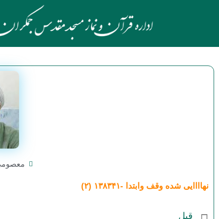
معصومی
نهاااایی شده وقف وابتدا -۱۳۸۳۴۱ (۲)
قبل