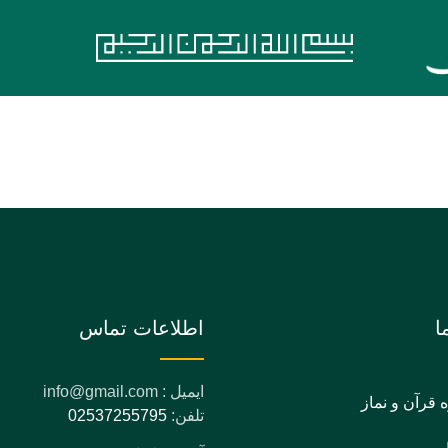
ا
اطلاعات تماس
ایمیل : info@gmail.com
ه قرآن و نماز
تلفن:
02537255795