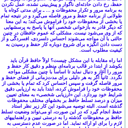
حفظ، رخ دادن حادثه‌ای ناگوار و پیش‌بینی نشده، عمل نکردن
به برنامه مرور و تکرار محفوظات و … ـ برای مدتی کوتاه یا
طولانی از برنامه حفظ و مرور فاصله می‌گیرد و در نتیجه تمام
یا بخشی از محفوظات خود را فراموش می‌کند؛ به این معنا
که دیگر قادر به بازخوانی شخصی آنها یا پاسخ به پرسشهایی
که از وی می‌شود نیست. مشکلی که عموم حافظان در چنین
حالتی با آن مواجه می‌شوند احساس دلسردی، افسردگی و از
دست دادن انگیزه برای شروع دوباره کار حفظ و رسیدن به
کیفیت مطلوب است.
اما راه مقابله با این مشکل چیست؟ اولاً حافظ قرآن باید
بکوشد از ابتدا در قالب برنامه‌ای منظم و دقیق کار حفظ و
مرور را آغاز و دنبال نماید تا اساساً با چنین مشکلی مواجه
نگردد. ثانیاً اگر به هر دلیلی برای مدت‌زمانی از فضای حفظ و
مرور فاصله گرفت و سپس احساس کرد که تمام یا بخشی از
محفوظات خود را فراموش کرده، ابتدا باید به ارزیابی دقیق
شرایط خود بپردازد. این «ارزیابی شخصی» به معنای تعیین
میزان و درصد تسلط حافظ بر بخشهای مختلف محفوظات
گذشته است. البته توصیه می‌شود این کار زیر نظر استاد
حفظ انجام گیرد که در این صورت، او می‌تواند وضعیت تسلط
حافظ بر محفوظات گذشته را به درستی تبیین و راهنماییهای
لازم را برای او ارائه نماید. اما در صورت عدم دسترسی به