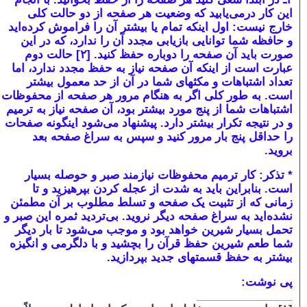
این کار درمی‌یابید که وضعیت هر صفحه از دو حالت کلی
خارج نیست: اول اینکه تمام یا بیشتر آن را فراموش کرده‌اید
و حافظه شما توانایی بازیابی مجدد آن را ندارد، که در این
صورت باید آن صفحه را دوباره حفظ کنید. [۲] حالت دوم
عبارت است از اینکه آن صفحه نیاز به حفظ مجدد ندارد، اما
تعداد اشتباهات و مکثهای شما در آن از حد معمول بیشتر
است. به طور کلی اگر به هنگام مرور هر صفحه از محفوظات
اشتباهات شما از پنج مورد بیشتر بود، آن صفحه نیاز به ترمیم
و در نتیجه تکرار بیشتر دارد. پیشنهاد می‌شود اینگونه صفحات
را حداقل پنج بار مرور کنید و سپس به سراغ صفحه بعد
بروید.
* تذکر:
کار ترمیم محفوظات نیازمند صبر و حوصله بسیار
است. بنابراین باید به شدت از عجله کردن بپرهیزید و تا
زمانی که از تثبیت یک صفحه و تسلط مطلوب بر آن مطمئن
نشده‌اید به سراغ صفحه دیگر نروید. بی‌تردید ثمره این صبر و
تحمل بسیار شیرین خواهد بود و موجب می‌شود تا بار دیگر
شما طعم شیرین حفظ قرآن را بچشید و با دلگرمی و انگیزه
بیشتر به حفظ قسمتهای جدید بپردازید.
پی نوشت: