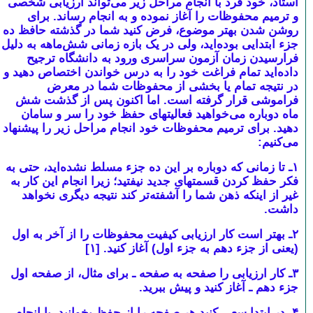
استاد، خود فرد با انجام مراحل زیر می‌تواند ارزیابی شخصی
و ترمیم محفوظات را آغاز نموده و به انجام رساند. برای
روشن شدن بهتر موضوع، فرض کنید شما در گذشته حافظ ده
جزء ابتدایی بوده‌اید، ولی در یک بازه زمانی شش‌ماهه به دلیل
فرارسیدن زمان آزمون سراسری ورود به دانشگاه ترجیح
داده‌اید تمام فراغت خود را به درس خواندن اختصاص دهید و
در نتیجه تمام یا بخشی از محفوظات شما در معرض
فراموشی قرار گرفته است. اما اکنون پس از گذشت شش
ماه دوباره می‌خواهید فعالیتهای حفظ خود را سر و سامان
دهید. برای ترمیم محفوظات خود انجام مراحل زیر را پیشنهاد
می‌کنیم:
۱ـ تا زمانی که دوباره بر این ده جزء مسلط نشده‌اید، حتی به
فکر حفظ کردن قسمتهای جدید نیفتید؛ زیرا انجام این کار به
غیر از اینکه ذهن شما را آشفته‌تر کند نتیجه دیگری نخواهد
داشت.
۲ـ بهتر است کار ارزیابی کیفیت محفوظات را از آخر به اول
(یعنی از جزء دهم به جزء اول) آغاز کنید. [۱]
۳ـ کار ارزیابی را صفحه به صفحه ـ برای مثال، از صفحه اول
جزء دهم ـ آغاز کنید و پیش ببرید.
۴ـ در ابتدا سعی کنید هر صفحه را از حفظ بخوانید. با انجام