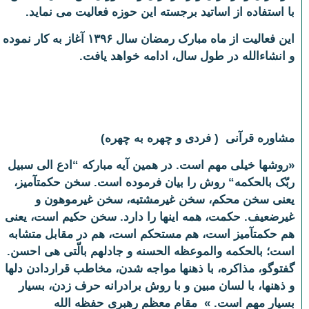
با استفاده از اساتید برجسته این حوزه فعالیت می نماید.
این فعالیت از ماه مبارک رمضان سال ۱۳۹۶ آغاز به کار نموده
و انشاءالله در طول سال، ادامه خواهد یافت.
مشاوره قرآنی ( فردی و چهره به چهره)
«روش‏ها خیلی مهم است. در همین آیه مبارکه
“
ادع الی سبیل
ربّک بالحکمه
“
روش را بیان فرموده است. سخن حکمت‏آمیز،
یعنی سخن محکم، سخن غیرمشتبه، سخن غیرموهون و
غیرضعیف. حکمت، همه این‏ها را دارد. سخن حکیم است، یعنی
هم حکمت‏آمیز است، هم مستحکم است، هم در مقابل متشابه
است؛ بالحکمه والموعظه الحسنه و جادلهم بالّتی هی احسن.
گفت­وگو، مذاکره، با ذهن‏ها مواجه شدن، مخاطب قراردادن دل‏ها
و ذهن‏ها، با لسان مبین و با روش برادرانه حرف زدن، بسیار
بسیار مهم است
.
» مقام معظم رهبری حفظه الله