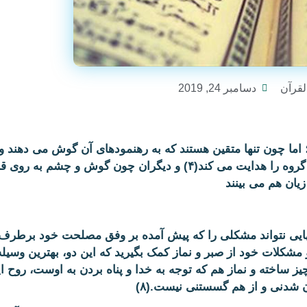
لقرآن
دسامبر 24, 2019
 اینکه این کتاب برای هدایت تمام انسانها نازل شده است(۳)؛ اما چون تنها متقین هستند که به رهنمودهای آن گوش می ده
بهره می برند؛ پس صحیح آن است که بگوییم: قرآن تنها همین گروه را هدایت می کند(۴) و دیگران چون گوش و چشم به
زیان هم می بینند
هایى نتواند مشکلی را که پیش آمده بر وفق مصلحت خود برطرف 
سختی ها و مشکلات خود از صبر و نماز کمک بگیرید که این دو، بهترین وسیل
یز ساخته و نماز هم که توجه به خدا و پناه بردن به اوست، روح ای
ان شدنی و از هم گسستنى نیست.(۸)