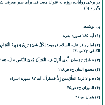
در برخی روایات، روزه به عنوان مصداقی برای صبر معرفی شد
بگیرند.(۹)
پی نوشت:
(۱) آیه ۱۸۵ سوره بقره
(۲) امام باقر علیه السلام فرمود: لِکُلِّ شَیْ‏ءٍ رَبِیعٌ وَ رَبِیعُ
الکافی ج۲ص۶۳۰
(۳) « شَهْرُ رَمَضانَ الَّذی أُنْزِلَ فیهِ الْقُرْآنُ هُدىً لِلنَّاسِ » آیه ۱۸۵ سوره بقره
(۴) مجمع البیان ج۱ص۱۱۸
(۵) « وَ لا یَزیدُ الظَّالِمینَ إِلاَّ خَساراً » آیه ۸۲ سوره اسراء
(۶) المیزان ج۱ص۴۵
(۷) همان ص۴۶