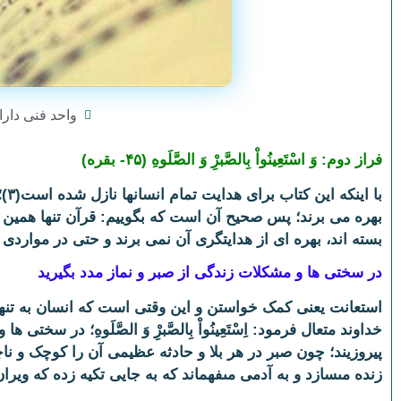
واحد فنی دارا
فراز دوم:
وَ اسْتَعِینُواْ بِالصَّبرِْ وَ الصَّلَوهِ (۴۵- بقره)
با
بسته اند، بهره ای از هدایتگری آن نمی برند و حتی در مواردی 
در سختی ها و مشکلات زندگی از صبر و نماز مدد بگیرید
استعانت یعنى کمک خواستن و این وقتى است که انسان به تن
خداوند متعال فرمود: اِسْتَعِینُواْ بِالصَّبرِْ وَ الصَّلَوهِ؛ در 
پیروزیند؛ چون صبر در هر بلا و حادثه عظیمى آن را کوچک و ناچ
زنده مى‏سازد و به آدمى مى‏فهماند که به جایى تکیه زده که ویر