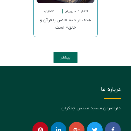
انتشار: 7 سال پیش
42بازدید
هدف از حفظ «انس با قرآن و
خالق» است
بیشتر
درباره ما
دارالقران مسجد مقدس جمکران