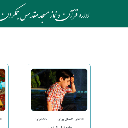
انتشار: 6 سال پیش
58بازدید
انت
وضو قبل از خواب