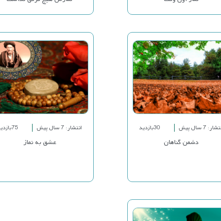
شار: 7 سال پیش
30بازدید
انتشار: 7 سال پیش
75بازدید
دشمن گناهان
عشق به نماز