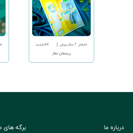
انتشار: 7 سال پیش
44بازدید
انت
ریسمان نماز
درباره ما
برگه های م