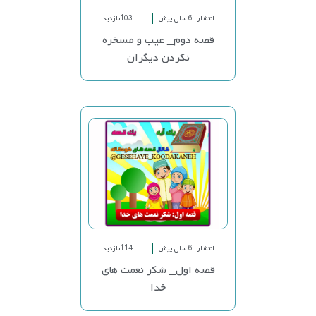
انتشار: 6 سال پیش
103بازدید
قصه دوم_ عیب و مسخره
نکردن دیگران
انتشار: 6 سال پیش
114بازدید
قصه اول_ شکر نعمت های
خدا