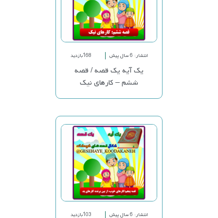
انتشار: 6 سال پیش
168بازدید
یک آیه یک قصه / قصه
ششم – کارهای نیک
انتشار: 6 سال پیش
103بازدید