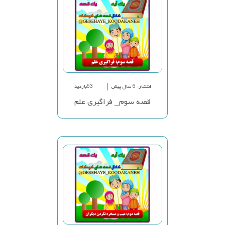
انتشار: 6 سال پیش
63بازدید
قصه سوم_ فراگیری علم