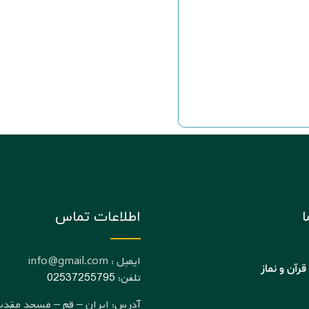
ا
اطلاعات تماس
ایمیل : info@gmail.com
 قرآن و نماز
تلفن:
02537255795
آدرس: ایران – قم – مسجد مقد