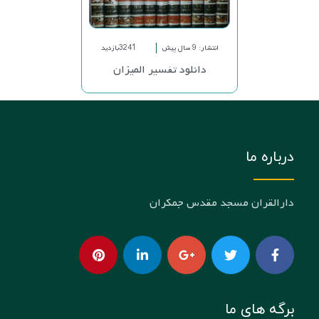
انتشار: 9 سال پیش
3241بازدید
دانلود تفسیر المیزان
درباره ما
دارالقران مسجد مقدس جمکران
برگه های ما