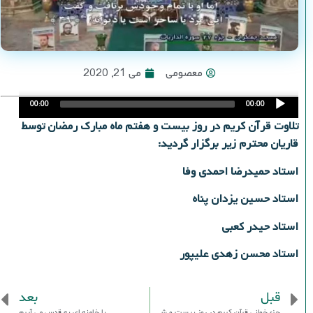
معصومی
می 21, 2020
Audio
00:00
00:00
Player
تلاوت قرآن کریم در روز بیست و هفتم ماه مبارک رمضان توسط
قاریان محترم زیر برگزار گردید:
استاد حمیدرضا احمدی وفا
استاد حسین یزدان پناه
استاد حیدر کعبی
استاد محسن زهدی علیپور
قبل
بعد
جزء خوانی قرآن کریم در روز بیست و ششم ماه مبارک رمضان سال 99
با خامنه ای به قدس می آییم